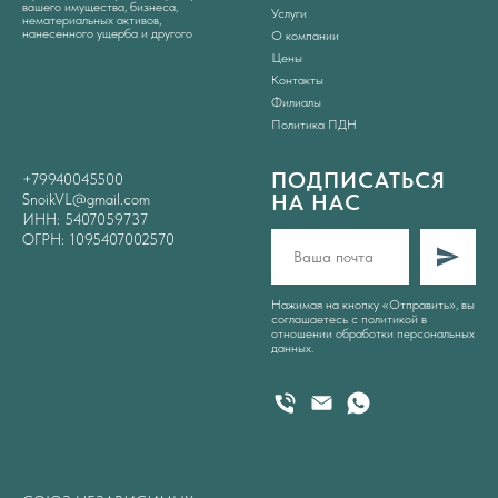
вашего имущества, бизнеса,
Услуги
нематериальных активов,
нанесенного ущерба и другого
О компании
Цены
Контакты
Филиалы
Политика ПДН
ПОДПИСАТЬСЯ
+79940045500
НА НАС
SnoikVL@gmail.com
ИНН: 5407059737
ОГРН: 1095407002570
Нажимая на кнопку «Отправить», вы
соглашаетесь с
политикой в
отношении обработки персональных
данных
.